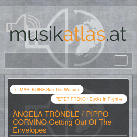
←
MARI BOINE See The Woman
PETER FRENCH Ducks In Flight
→
ÀNGELA TRÖNDLE / PIPPO
CORVINO Getting Out Of The
Envelopes