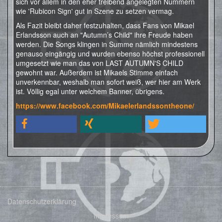
sich vor allem in den eher treibend angelegten Nummern
wie 'Rubicon Sign' gut in Szene zu setzen vermag.
Als Fazit bleibt daher festzuhalten, dass Fans von Mikael
Erlandsson auch an "Autumn’s Child" ihre Freude haben
werden. Die Songs klingen in Summe nämlich mindestens
genauso eingängig und wurden ebenso höchst professionell
umgesetzt wie man das von LAST AUTUMN'S CHILD
gewohnt war. Außerdem ist Mikaels Stimme einfach
unverkennbar, weshalb man sofort weiß, wer hier am Werk
ist. Völlig egal unter welchem Banner, übrigens.
https://www.facebook.com/Mikaelerlandssontheone/
Datenschutzerklärung
Impressum