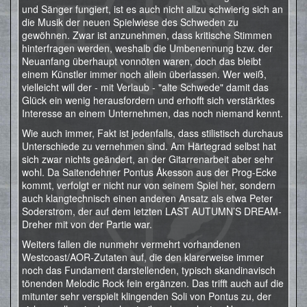
und Sänger fungiert, ist es auch nicht allzu schwierig sich an
die Musik der neuen Spielwiese des Schweden zu
gewöhnen. Zwar ist anzunehmen, dass kritische Stimmen
hinterfragen werden, weshalb die Umbenennung bzw. der
Neuanfang überhaupt vonnöten waren, doch das bleibt
einem Künstler immer noch allein überlassen. Wer weiß,
vielleicht will der - mit Verlaub - "alte Schwede" damit das
Glück ein wenig herausfordern und erhofft sich verstärktes
Interesse an einem Unternehmen, das noch niemand kennt.
Wie auch immer, Fakt ist jedenfalls, dass stilistisch durchaus
Unterschiede zu vernehmen sind. Am Härtegrad selbst hat
sich zwar nichts geändert, an der Gitarrenarbeit aber sehr
wohl. Da Saitendehner Pontus Åkesson aus der Prog-Ecke
kommt, verfolgt er nicht nur von seinem Spiel her, sondern
auch klangtechnisch einen anderen Ansatz als etwa Peter
Soderstrom, der auf dem letzten LAST AUTUMN’S DREAM-
Dreher mit von der Partie war.
Weiters fallen die nunmehr vermehrt vorhandenen
Westcoast/AOR-Zutaten auf, die den klarerweise immer
noch das Fundament darstellenden, typisch skandinavisch
tönenden Melodic Rock fein ergänzen. Das trifft auch auf die
mitunter sehr verspielt klingenden Soli von Pontus zu, der