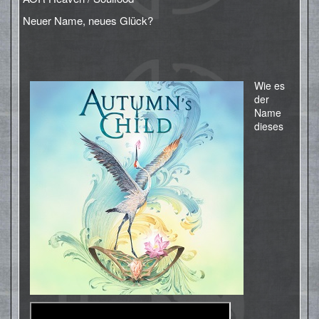
Neuer Name, neues Glück?
Wie es
der
Name
dieses