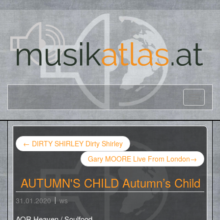
←
DIRTY SHIRLEY Dirty Shirley
Gary MOORE Live From London
→
AUTUMN'S CHILD Autumn’s Child
31.01.2020
ws
AOR Heaven / Soulfood