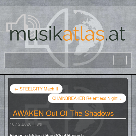
←
STEELCITY Mach II
CHAINBREÄKER Relentless Night
→
AWAKEN Out Of The Shadows
16.12.2020
ws
Eigenproduktion / Pure Steel Records