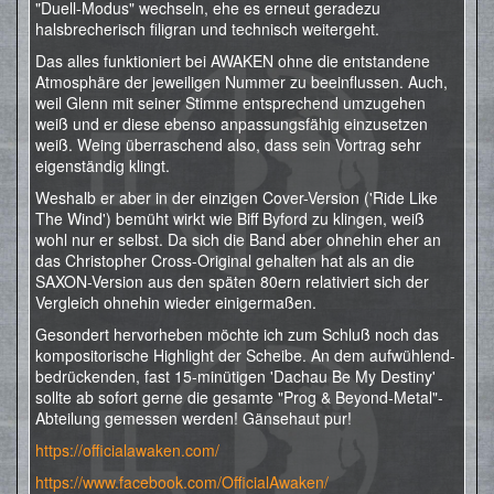
"Duell-Modus" wechseln, ehe es erneut geradezu
halsbrecherisch filigran und technisch weitergeht.
Das alles funktioniert bei AWAKEN ohne die entstandene
Atmosphäre der jeweiligen Nummer zu beeinflussen. Auch,
weil Glenn mit seiner Stimme entsprechend umzugehen
weiß und er diese ebenso anpassungsfähig einzusetzen
weiß. Weing überraschend also, dass sein Vortrag sehr
eigenständig klingt.
Weshalb er aber in der einzigen Cover-Version ('Ride Like
The Wind') bemüht wirkt wie Biff Byford zu klingen, weiß
wohl nur er selbst. Da sich die Band aber ohnehin eher an
das Christopher Cross-Original gehalten hat als an die
SAXON-Version aus den späten 80ern relativiert sich der
Vergleich ohnehin wieder einigermaßen.
Gesondert hervorheben möchte ich zum Schluß noch das
kompositorische Highlight der Scheibe. An dem aufwühlend-
bedrückenden, fast 15-minütigen 'Dachau Be My Destiny'
sollte ab sofort gerne die gesamte "Prog & Beyond-Metal"-
Abteilung gemessen werden! Gänsehaut pur!
https://officialawaken.com/
https://www.facebook.com/OfficialAwaken/