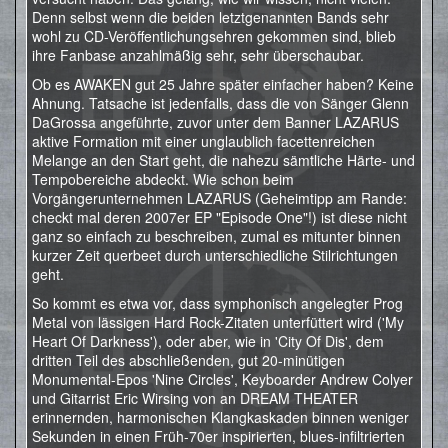
Denn selbst wenn die beiden letztgenannten Bands sehr
wohl zu CD-Veröffentlichungsehren gekommen sind, blieb
ihre Fanbase anzahlmäßig sehr, sehr überschaubar.
Ob es AWAKEN gut 25 Jahre später einfacher haben? Keine
Ahnung. Tatsache ist jedenfalls, dass die von Sänger Glenn
DaGrossa angeführte, zuvor unter dem Banner LAZARUS
aktive Formation mit einer unglaublich facettenreichen
Melange an den Start geht, die nahezu sämtliche Härte- und
Tempobereiche abdeckt. Wie schon beim
Vorgängerunternehmen LAZARUS (Geheimtipp am Rande:
checkt mal deren 2007er EP "Episode One"!) ist diese nicht
ganz so einfach zu beschreiben, zumal es mitunter binnen
kurzer Zeit querbeet durch unterschiedliche Stilrichtungen
geht.
So kommt es etwa vor, dass symphonisch angelegter Prog
Metal von lässigen Hard Rock-Zitaten unterfüttert wird ('My
Heart Of Darkness'), oder aber, wie in 'City Of Dis', dem
dritten Teil des abschließenden, gut 20-minütigen
Monumental-Epos 'Nine Circles', Keyboarder Andrew Colyer
und Gitarrist Eric Wirsing von an DREAM THEATER
erinnernden, harmonischen Klangkaskaden binnen weniger
Sekunden in einen Früh-70er inspirierten, blues-infiltrierten