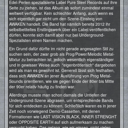
Edel-Perlen spezialisierte Label Pure Steel Records auf ihre
Seite zu ziehen, ist das Album ab sofort zumindest einmal
weltweit verfügbar. Kein schlechter Anfang, auch wenn es
sich eigentlich gar nicht um den Szene-Einsteig von
AWAKEN handelt. Die Band hat nämlich bereits 2012 ihr
selbstbetiteltes Erstlingswerk über ein Label veröffentlichen
dürfen, konnte sich damit aber nur bei Underground-
Spezialisten einen Namen machen.
Ein Grund dafür dürfte im nicht gerade angesagten Stil zu
suchen sein, der zwar grob als Prog/Power/Melodic Metal-
Mixtur zu betrachten ist, jedoch wesentlich eigenständiger
und in gewisser Weise auch "eigenbrötlerisch" dargeboten
wird als man es gewohnt ist. Generell lässt sich festhalten,
dass sich AWAKEN an jener Ausführung von Prog Metal-
Sounds orientieren, wie sie gegen Ende der 80er bis Mitte
der 90er relativ häufig zu finden war.
Allerdings musste man schon damals die Untiefen der
Underground-Szene abgrasen, um entsprechende Bands
für sich entdecken zu können. Schließlich waren es in jener
Zeit noch vorwiegend Demo-Cassetten, mit denen
Formationen wie LAST VISION BLACK, INNER STRENGHT
oder OPPOSITE EARTH auf sich aufmerksam zu machen
versucht haben. Das gelang, wie wir wissen, nicht vielen.