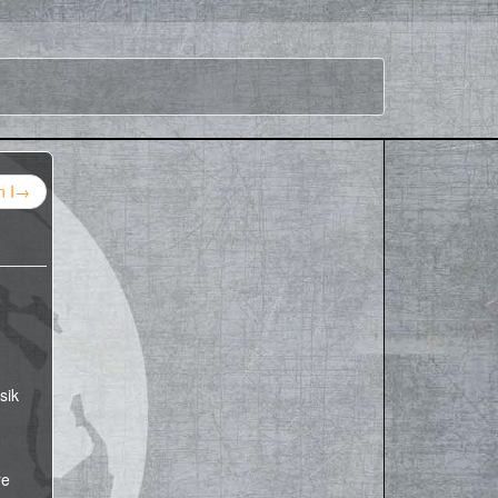
 I
→
sik
re