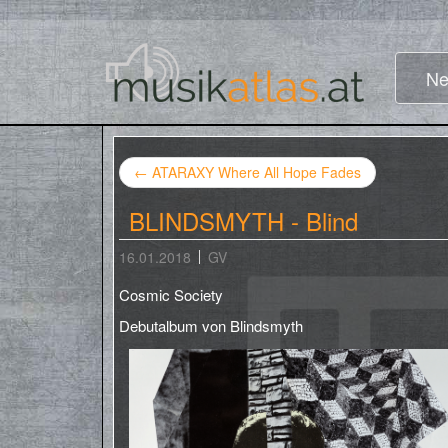
Ne
←
ATARAXY Where All Hope Fades
BLINDSMYTH - Blind
16.01.2018
GV
Cosmic Society
Debutalbum von Blindsmyth