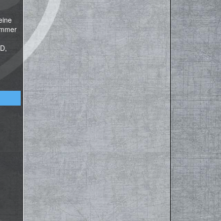
eine
 immer
CD,