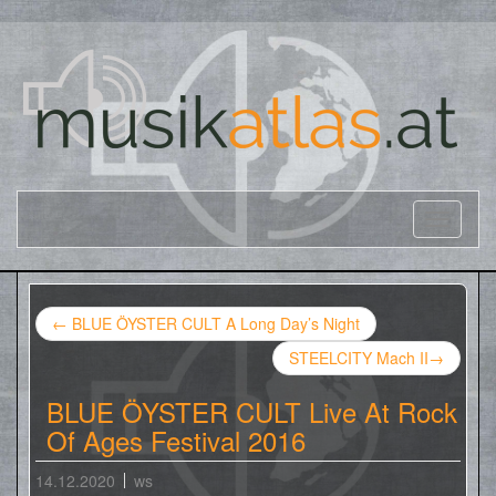
←
BLUE ÖYSTER CULT A Long Day’s Night
STEELCITY Mach II
→
BLUE ÖYSTER CULT Live At Rock
Of Ages Festival 2016
14.12.2020
ws