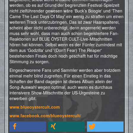
werden, ob es auf Grund der begrenzten Festival-Spielzeit
nicht zielführender gewesen wäre 'Buck’s Boogie' und 'Then
Came The Last Days Of May' ein wenig zu straffen um einen
weiteren Track unterzubringen. Das ist zwar Haarspalterei,
scheint aber nicht unberechtigt, denn angemerkt werden
muss sehr wohl, dass man auch schon begeistertere Fan-
Reaktionen auf BLUE ÖYSTER CULT-Live-Mitschnitten
hören hat können. Selbst wenn es der Fünfer zumindest mit
dem aus 'Godzilla' und '(Don't Fear) The Reaper'
bestehenden Finale doch noch geschafft hat für mächtige
Stimmung zu sorgen.
Eingeschworene Fans und Sammler werden aber trotzdem
einmal mehr blind zugreifen. Für einen Einstieg in das
Schaffen der Band dagegen ist dieses Album allein der
Song-Auswahl wegen optimal, auch wenn es durchaus
intensivere Show-Mitschnitte der US-Urgesteine zu
erwerben gibt.
www.blueoystercult.com
www.facebook.com/blueoystercult/