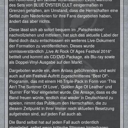
des Sets von BLUE ÖYSTER CULT einigermaßen in
Grenzen gehalten, am Umstand, dass die Herrschaften eine
Setlist zum Niederknien für ihre Fans dargeboten haben,
ändert das aber nichts.
Diese lässt sich ab sofort bequem im „Patschenkino“
nachvollziehen und mitfeiern, hat sich das aktuelle Label der
Band doch dazu entschlossen ein weiteres Live-Dokument
der Formation zu veröffentlichen. Dieses wurde
unmissverständlich „Live At Rock Of Ages Festival 2016“
betitelt und kommt als CD/DVD-Package, als Blu-ray sowie
als Doppel-Vinyl-Ausgabe auf den Markt.
Dargeboten wurde ein, dem Anlass gebührendes und wohl
auch auf ein Festival-Auftritt zugeschnittenes "Best Of"-
Programm, das mit einem Hit-Triple-Pack in Form von 'This
Ain't The Summer Of Love', 'Golden Age Of Leather' und
'Burnin' For You' eingeleitet wurde. Die Ansage, dass es die
Band freuen würde, endlich mal wieder in Deutschland zu
spielen, nimmt das Publikum den Herrschaften, die zu
diesem Zeitpunkt in ihrer immer noch aktuellen Besetzung
aufgetreten sind, auf jeden Fall auch ab.
Die Band selbst hat auf jeden Fall auch ordentlich
abgeliefert, selbst wenn kritische Stimmen hinterfragen