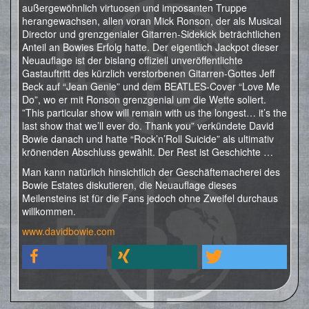
außergewöhnlich virtuosen und imposanten Truppe
herangewachsen, allen voran Mick Ronson, der als Musical
Director und grenzgenialer Gitarren-Sidekick beträchtlichen
Anteil an Bowies Erfolg hatte. Der eigentlich Jackpot dieser
Neuauflage ist der bislang offiziell unveröffentlichte
Gastauftritt des kürzlich verstorbenen Gitarren-Gottes Jeff
Beck auf “Jean Genie” und dem BEATLES-Cover “Love Me
Do”, wo er mit Ronson grenzgenial um die Wette soliert.
”This particular show will remain with us the longest… it’s the
last show that we’ll ever do. Thank you” verkündete David
Bowie danach und hatte “Rock’n’Roll Suicide” als ultimativ
krönenden Abschluss gewählt. Der Rest ist Geschichte …
Man kann natürlich hinsichtlich der Geschäftemacherei des
Bowie Estates diskutieren, die Neuauflage dieses
Meilensteins ist für die Fans jedoch ohne Zweifel durchaus
willkommen.
www.davidbowie.com