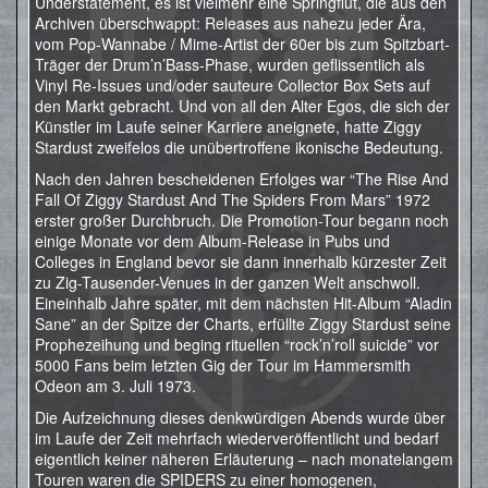
Understatement, es ist vielmehr eine Springflut, die aus den
Archiven überschwappt: Releases aus nahezu jeder Ära,
vom Pop-Wannabe / Mime-Artist der 60er bis zum Spitzbart-
Träger der Drum’n’Bass-Phase, wurden geflissentlich als
Vinyl Re-Issues und/oder sauteure Collector Box Sets auf
den Markt gebracht. Und von all den Alter Egos, die sich der
Künstler im Laufe seiner Karriere aneignete, hatte Ziggy
Stardust zweifelos die unübertroffene ikonische Bedeutung.
Nach den Jahren bescheidenen Erfolges war “The Rise And
Fall Of Ziggy Stardust And The Spiders From Mars” 1972
erster großer Durchbruch. Die Promotion-Tour begann noch
einige Monate vor dem Album-Release in Pubs und
Colleges in England bevor sie dann innerhalb kürzester Zeit
zu Zig-Tausender-Venues in der ganzen Welt anschwoll.
Eineinhalb Jahre später, mit dem nächsten Hit-Album “Aladin
Sane” an der Spitze der Charts, erfüllte Ziggy Stardust seine
Prophezeihung und beging rituellen “rock’n’roll suicide” vor
5000 Fans beim letzten Gig der Tour im Hammersmith
Odeon am 3. Juli 1973.
Die Aufzeichnung dieses denkwürdigen Abends wurde über
im Laufe der Zeit mehrfach wiederveröffentlicht und bedarf
eigentlich keiner näheren Erläuterung ­– nach monatelangem
Touren waren die SPIDERS zu einer homogenen,