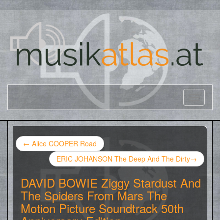
←
Alice COOPER Road
ERIC JOHANSON The Deep And The Dirty
→
DAVID BOWIE Ziggy Stardust And
The Spiders From Mars The
Motion Picture Soundtrack 50th