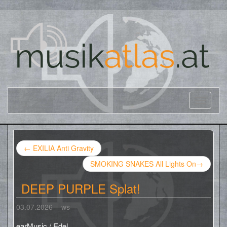
←
EXILIA Anti Gravity
SMOKING SNAKES All Lights On
→
DEEP PURPLE Splat!
03.07.2026
ws
earMusic / Edel