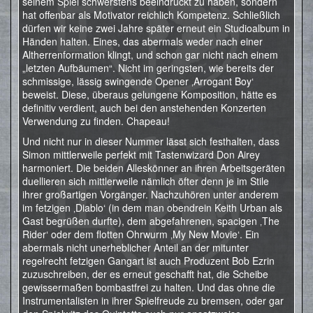
seinem Spiel schwerstens beeindruckt zu haben, sondern
hat offenbar als Motivator reichlich Kompetenz. Schließlich
dürfen wir keine zwei Jahre später erneut ein Studioalbum in
Händen halten. Eines, das abermals weder nach einer
Altherrenformation klingt, und schon gar nicht nach einem
„letzten Aufbäumen“. Nicht im geringsten, wie bereits der
schmissige, lässig swingende Opener ‚Arrogant Boy‘
beweist. Diese, überaus gelungene Komposition, hätte es
definitiv verdient, auch bei den anstehenden Konzerten
Verwendung zu finden. Chapeau!
Und nicht nur in dieser Nummer lässt sich festhalten, dass
Simon mittlerweile perfekt mit Tastenwizard Don Airey
harmoniert. Die beiden Alleskönner an ihren Arbeitsgeräten
duellieren sich mittlerweile nämlich öfter denn je im Stile
ihrer großartigen Vorgänger. Nachzuhören unter anderem
im fetzigen ‚Diablo‘ (in dem man obendrein Keith Urban als
Gast begrüßen durfte), dem abgefahrenen, spacigen ‚The
Rider‘ oder dem flotten Ohrwurm ‚My New Movie‘. Ein
abermals nicht unerheblicher Anteil an der mitunter
regelrecht fetzigen Gangart ist auch Produzent Bob Ezrin
zuzuschreiben, der es erneut geschafft hat, die Scheibe
gewissermaßen bombastfrei zu halten. Und das ohne die
Instrumentalisten in ihrer Spielfreude zu bremsen, oder gar