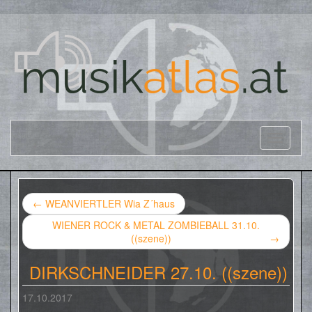
←
WEANVIERTLER Wia Z´haus
WIENER ROCK & METAL ZOMBIEBALL 31.10.
((szene))
→
DIRKSCHNEIDER 27.10. ((szene))
17.10.2017