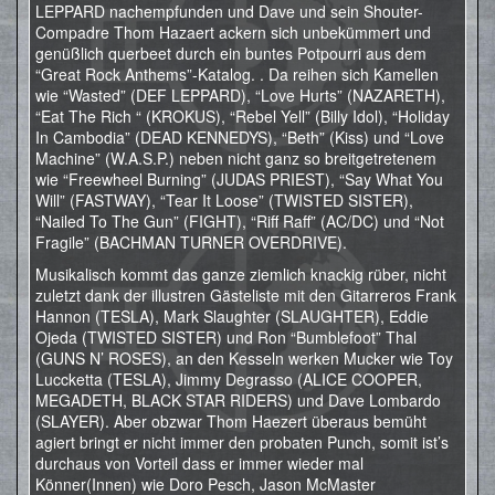
LEPPARD nachempfunden und Dave und sein Shouter-
Compadre Thom Hazaert ackern sich unbekümmert und
genüßlich querbeet durch ein buntes Potpourri aus dem
“Great Rock Anthems”-Katalog. . Da reihen sich Kamellen
wie “Wasted” (DEF LEPPARD), “Love Hurts” (NAZARETH),
“Eat The Rich “ (KROKUS), “Rebel Yell” (Billy Idol), “Holiday
In Cambodia” (DEAD KENNEDYS), “Beth” (Kiss) und “Love
Machine” (W.A.S.P.) neben nicht ganz so breitgetretenem
wie “Freewheel Burning” (JUDAS PRIEST), “Say What You
Will” (FASTWAY), “Tear It Loose” (TWISTED SISTER),
“Nailed To The Gun” (FIGHT), “Riff Raff” (AC/DC) und “Not
Fragile” (BACHMAN TURNER OVERDRIVE).
Musikalisch kommt das ganze ziemlich knackig rüber, nicht
zuletzt dank der illustren Gästeliste mit den Gitarreros Frank
Hannon (TESLA), Mark Slaughter (SLAUGHTER), Eddie
Ojeda (TWISTED SISTER) und Ron “Bumblefoot” Thal
(GUNS N’ ROSES), an den Kesseln werken Mucker wie Toy
Luccketta (TESLA), Jimmy Degrasso (ALICE COOPER,
MEGADETH, BLACK STAR RIDERS) und Dave Lombardo
(SLAYER). Aber obzwar Thom Haezert überaus bemüht
agiert bringt er nicht immer den probaten Punch, somit ist’s
durchaus von Vorteil dass er immer wieder mal
Könner(Innen) wie Doro Pesch, Jason McMaster