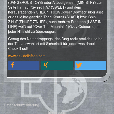
(DANGEROUS TOYS) oder Al Jourgensen (MINISTRY) zur
Seite hat, auf “Sweet F.A.” (SWEET) und dem
herausragenden CHEAP TRICK-Cover “Downed” überlässt
er das Mikro gänzlich Todd Kearns (SLASH) bzw. Chip
Z’Nuff (ENUFF Z’NUFF), auch Andrew Freeman (LAST IN
LINE) weiß auf “Over The Mountain” (Ozzy Osbourne) in
jeder Hinsicht zu überzeugen.
Genug des Namedroppings, das Ding rockt amtlich und bei
der Titelauswahl ist mit Sicherheit für jeden was dabei.
Check it out!
www.davidellefson.com
Datenschutzerklärung
Impressum