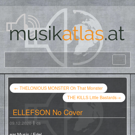
←
THELONIOUS MONSTER Oh That Monster
THE KILLS Little Bastards
→
ELLEFSON No Cover
09.12.2020
cs
ear Music / Edel