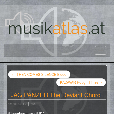
←
THEN COMES SILENCE Blood
KADAVAR Rough Times
→
JAG PANZER The Deviant Chord
13.10.2017
ms
Steamhammer / SPV