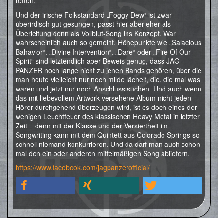
retten.
Und der irische Folkstandard „Foggy Dew“ ist zwar
überirdisch gut gesungen, passt hier aber eher als
Überleitung denn als Vollblut-Song ins Konzept. War
wahrscheinlich auch so gemeint. Höhepunkte wie „Salacious
Bahavior“, „Divine Intervention“, „Dare“ oder „Fire Of Our
Spirit“ sind letztendlich aber Beweis genug, dass JAG
PANZER noch lange nicht zu jenen Bands gehören, über die
man heute vielleicht nur noch milde lächelt, die, die mal was
waren und jetzt nur noch Anschluss suchen. Und auch wenn
das mit liebevollem Artwork versehene Album nicht jeden
Hörer durchgehend überzeugen wird, ist es doch eines der
wenigen Leuchtfeuer des klassischen Heavy Metal in letzter
Zeit – denn mit der Klasse und der Versiertheit im
Songwriting kann mit dem Quintett aus Colorado Springs so
schnell niemand konkurrieren. Und da darf man auch schon
mal den ein oder anderen mittelmäßigen Song abliefern.
https://www.facebook.com/jagpanzerofficial/