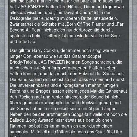
sich die Band mal hie und da für ein paar Jahre absentiert
hat. JAG PANZER hatten ihre Höhen, Tiefen und irgendwie
alles dazwischen, und „The Deviant Chord“ ist in der
Diskografie hier eindeutig im oberen Drittel anzusiedeln.
Zwar startet die Scheibe mit „Born Of The Flame“ und „Far
Beyond All Fear“ nicht gleich hundertprozentig durch,
spätestens beim Titeltrack ist man wieder voll in der Spur
und liefert ab.
Das gilt für Harry Conklin, der immer noch singt wie ein
junger Gott, ebenso wie für das Gitarrendoppel
Briody/Tafolla. JAG PANZER können Songs schreiben, die
auch schon auf einer ihrer vergangenen Platten stehen
hätten können, und das macht den Reiz bei der Sache aus.
Die Band kopiert sich selbst so gut, dass es niemand merkt.
Die unverkennbaren und einprägsamen mehrstimmigen
Refrains und Bridges lassen einem jedes Mal die Gänsehaut
den Rücken rauf und runter hirschen, der Sound ist nicht
überragend, aber ausgeglichen und druckvoll genug, und
die Songs haben in sich selbst keine unnötigen Längen.
Neben den beiden eröffnenden Songs fällt vielleicht noch die
Ballade „Long Awaited Kiss“ etwas aus dem üblichen
Rahmen, selbst hier kann man sich aber durch einen
saucoolen Mittelteil mit Göttersolo noch ans Qualitäts-Ufer