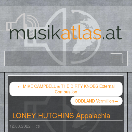
←
MIKE CAMPBELL & THE DIRTY KNOBS External
Combustion
ODDLAND Vermillion
→
LONEY HUTCHINS Appalachia
12.03.2022
cs