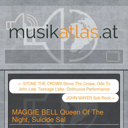
←
STONE THE CROWS Stone The Crows, Ode To
John Law, Teenage Licks, Ontinuous Performance
JOHN MAYER Sob Rock
→
MAGGIE BELL Queen Of The
Night, Suicide Sal