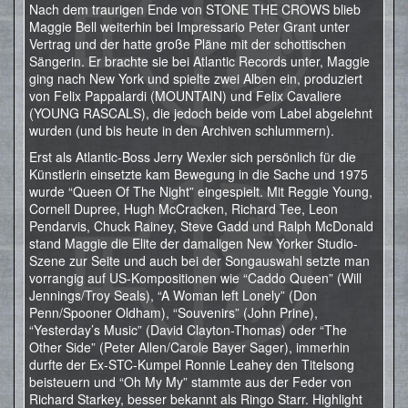
Nach dem traurigen Ende von STONE THE CROWS blieb
Maggie Bell weiterhin bei Impressario Peter Grant unter
Vertrag und der hatte große Pläne mit der schottischen
Sängerin. Er brachte sie bei Atlantic Records unter, Maggie
ging nach New York und spielte zwei Alben ein, produziert
von Felix Pappalardi (MOUNTAIN) und Felix Cavaliere
(YOUNG RASCALS), die jedoch beide vom Label abgelehnt
wurden (und bis heute in den Archiven schlummern).
Erst als Atlantic-Boss Jerry Wexler sich persönlich für die
Künstlerin einsetzte kam Bewegung in die Sache und 1975
wurde “Queen Of The Night” eingespielt. Mit Reggie Young,
Cornell Dupree, Hugh McCracken, Richard Tee, Leon
Pendarvis, Chuck Rainey, Steve Gadd und Ralph McDonald
stand Maggie die Elite der damaligen New Yorker Studio-
Szene zur Seite und auch bei der Songauswahl setzte man
vorrangig auf US-Kompositionen wie “Caddo Queen” (Will
Jennings/Troy Seals), “A Woman left Lonely” (Don
Penn/Spooner Oldham), “Souvenirs” (John Prine),
“Yesterday’s Music” (David Clayton-Thomas) oder “The
Other Side” (Peter Allen/Carole Bayer Sager), immerhin
durfte der Ex-STC-Kumpel Ronnie Leahey den Titelsong
beisteuern und “Oh My My” stammte aus der Feder von
Richard Starkey, besser bekannt als Ringo Starr. Highlight