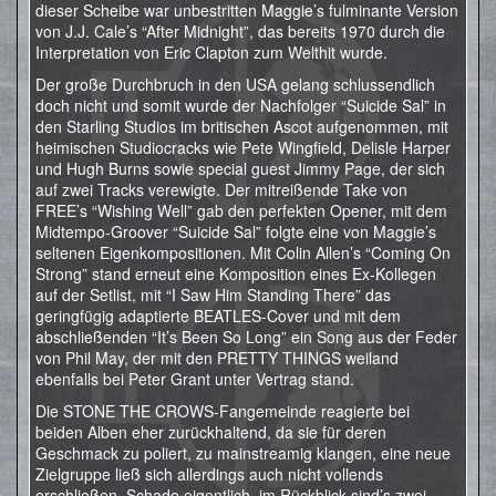
dieser Scheibe war unbestritten Maggie’s fulminante Version
von J.J. Cale’s “After Midnight”, das bereits 1970 durch die
Interpretation von Eric Clapton zum Welthit wurde.
Der große Durchbruch in den USA gelang schlussendlich
doch nicht und somit wurde der Nachfolger “Suicide Sal” in
den Starling Studios im britischen Ascot aufgenommen, mit
heimischen Studiocracks wie Pete Wingfield, Delisle Harper
und Hugh Burns sowie special guest Jimmy Page, der sich
auf zwei Tracks verewigte. Der mitreißende Take von
FREE’s “Wishing Well” gab den perfekten Opener, mit dem
Midtempo-Groover “Suicide Sal” folgte eine von Maggie’s
seltenen Eigenkompositionen. Mit Colin Allen’s “Coming On
Strong” stand erneut eine Komposition eines Ex-Kollegen
auf der Setlist, mit “I Saw Him Standing There” das
geringfügig adaptierte BEATLES-Cover und mit dem
abschließenden “It’s Been So Long” ein Song aus der Feder
von Phil May, der mit den PRETTY THINGS weiland
ebenfalls bei Peter Grant unter Vertrag stand.
Die STONE THE CROWS-Fangemeinde reagierte bei
beiden Alben eher zurückhaltend, da sie für deren
Geschmack zu poliert, zu mainstreamig klangen, eine neue
Zielgruppe ließ sich allerdings auch nicht vollends
erschließen. Schade eigentlich, im Rückblick sind’s zwei