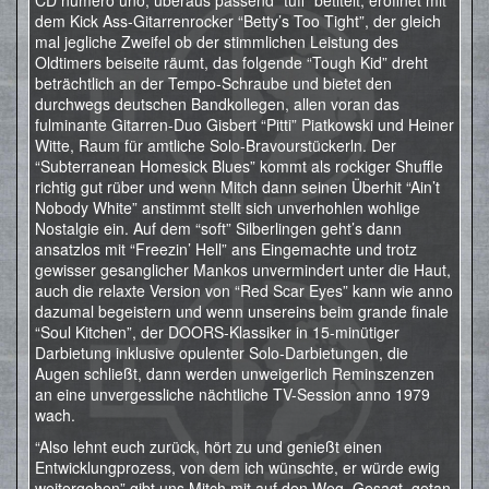
CD numero uno, überaus passend “tuff” betitelt, eröffnet mit
dem Kick Ass-Gitarrenrocker “Betty’s Too Tight”, der gleich
mal jegliche Zweifel ob der stimmlichen Leistung des
Oldtimers beiseite räumt, das folgende “Tough Kid” dreht
beträchtlich an der Tempo-Schraube und bietet den
durchwegs deutschen Bandkollegen, allen voran das
fulminante Gitarren-Duo Gisbert “Pitti” Piatkowski und Heiner
Witte, Raum für amtliche Solo-Bravourstückerln. Der
“Subterranean Homesick Blues” kommt als rockiger Shuffle
richtig gut rüber und wenn Mitch dann seinen Überhit “Ain’t
Nobody White” anstimmt stellt sich unverhohlen wohlige
Nostalgie ein. Auf dem “soft” Silberlingen geht’s dann
ansatzlos mit “Freezin’ Hell” ans Eingemachte und trotz
gewisser gesanglicher Mankos unvermindert unter die Haut,
auch die relaxte Version von “Red Scar Eyes” kann wie anno
dazumal begeistern und wenn unsereins beim grande finale
“Soul Kitchen”, der DOORS-Klassiker in 15-minütiger
Darbietung inklusive opulenter Solo-Darbietungen, die
Augen schließt, dann werden unweigerlich Reminszenzen
an eine unvergessliche nächtliche TV-Session anno 1979
wach.
“Also lehnt euch zurück, hört zu und genießt einen
Entwicklungprozess, von dem ich wünschte, er würde ewig
weitergehen” gibt uns Mitch mit auf den Weg. Gesagt, getan