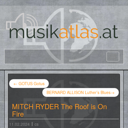
←
GOTUS Gotus
BERNARD ALLISON Luther’s Blues
→
MITCH RYDER The Roof is On
Fire
11.02.2024
cs