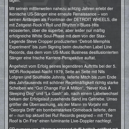
lagen.
Mit seinen mittlerweilen nahezu achtzig Jahren erlebt der
ikonische US-Sänger eine erneute Renaissance – von
seinen Anfängen als Frontman der DETROIT WHEELS, die
mit Zeitgeist-Rock’n’Roll und Rhythm’n’Blues-Hits
reüssierten, über die superbe, aber leider nur mäßig
erfolgreiche White Soul-Phase mit dem von der Stax-
Legende Steve Cropper produzierten “Detroit-Memphis
Experiment” bis zum Signing beim deutschen Label Line
Records, das dem vom US-Music Business desillusionierten
Sänger eine frische Karriere-Perspektive auftat.
Angeheizt vom Erfolg seines legendären Auftritts bei der 5.
WDR-Rockpalast-Nacht 1979, Seite an Seite mit Nils
Lofgren und Southside Johnny, lieferte Mitch bis zum Ende
des Jahrtausends mit schöner Regelmäßigkeit richtig starke
Scheiben wie “Got Change For A Million”, “Never Kick A
Sleeping Dog” und “La Gash” ab, nach einem Labelwechsel
bekam der Erfolgslauf zusehends Sand ins Getriebe. Umso
größer die Überraschung, als der Mann im Vorjahr mit
“Georgia Drift" ein bombenstarkes Comeback lieferte, dem
er – nun top aktuell bei Ruf Records gesigned – mit “The
Roof is On Fire” einen fulminante Live-Doppler nachlegt.