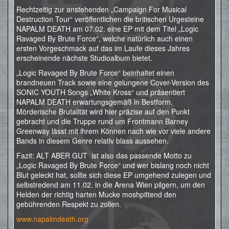
Rechtzeitig zur anstehenden „Campaign For Musical
Destruction Tour“ veröffentlichen die britischen Urgesteine
NAPALM DEATH am 07.02. eine EP mit dem Titel „Logic
Ravaged By Brute Force“, welche natürlich auch einen
ersten Vorgeschmack auf das im Laufe dieses Jahres
erscheinende nächste Studioalbum bietet.
„Logic Ravaged By Brute Force“ beinhaltet einen
brandneuen Track sowie eine gelungene Cover-Version des
SONIC YOUTH Songs „White Kross“ und präsentiert
NAPALM DEATH erwartungsgemäß in Bestform.
Mörderische Brutalität wird hier präzise auf den Punkt
gebracht und die Truppe rund um Frontmann Barney
Greenway lässt mit ihrem Können nach wie vor viele andere
Bands in diesem Genre relativ blass aussehen.
Fazit: ALT ABER GUT ist also das passende Motto zu
„Logic Ravaged By Brute Force“ und wer bislang noch nicht
Blut geleckt hat, sollte sich diese EP umgehend zulegen und
selbstredend am 11.02. in die Arena Wien pilgern, um den
Helden der richtig harten Mucke moshpittend den
gebührenden Respekt zu zollen.
www.napalmdeath.org