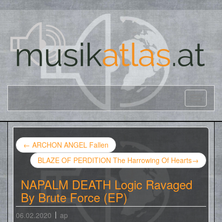
←
ARCHON ANGEL Fallen
BLAZE OF PERDITION The Harrowing Of Hearts
→
NAPALM DEATH Logic Ravaged
By Brute Force (EP)
06.02.2020
ap