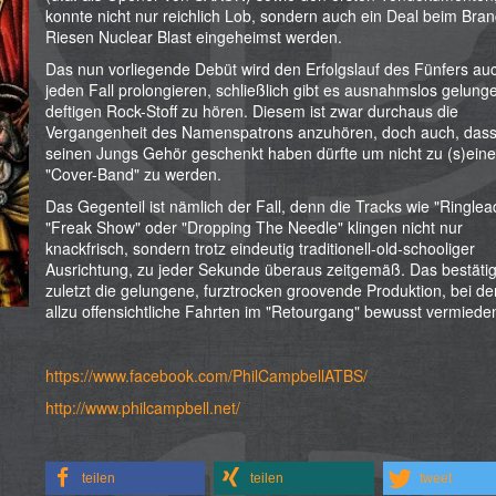
konnte nicht nur reichlich Lob, sondern auch ein Deal beim Bra
Riesen Nuclear Blast eingeheimst werden.
Das nun vorliegende Debüt wird den Erfolgslauf des Fünfers au
jeden Fall prolongieren, schließlich gibt es ausnahmslos gelung
deftigen Rock-Stoff zu hören. Diesem ist zwar durchaus die
Vergangenheit des Namenspatrons anzuhören, doch auch, dass
seinen Jungs Gehör geschenkt haben dürfte um nicht zu (s)eine
"Cover-Band" zu werden.
Das Gegenteil ist nämlich der Fall, denn die Tracks wie "Ringlea
"Freak Show" oder "Dropping The Needle" klingen nicht nur
knackfrisch, sondern trotz eindeutig traditionell-old-schooliger
Ausrichtung, zu jeder Sekunde überaus zeitgemäß. Das bestätigt
zuletzt die gelungene, furztrocken groovende Produktion, bei d
allzu offensichtliche Fahrten im "Retourgang" bewusst vermieden
https://www.facebook.com/PhilCampbellATBS/
http://www.philcampbell.net/
teilen
teilen
tweet