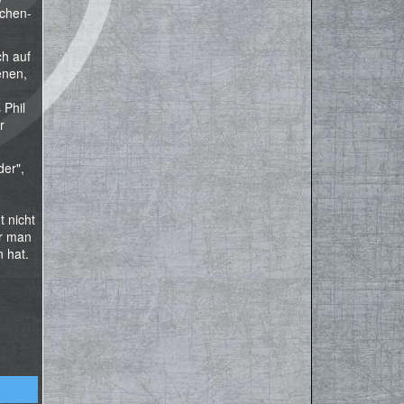
nchen-
ch auf
enen,
 Phil
r
der",
 nicht
er man
 hat.