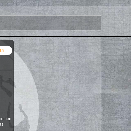
15
→
seinen
as
,