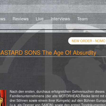
ws
Reviews
Live
Interviews
Team
NEW ORDER - NOMC
STARD SONS The Age Of Absurdity
Nach den ersten, durchaus erfolgreichen Gehversuchen dieses
Familienunternehmens (der alte MOTÖRHEAD-Recke lärmt mit 
drei Söhnen sowie einem ihrer Kumpels) auf den Bühnen Europ
(u.a. als Opener von SAXON) sowie den ersten Tondokumenten