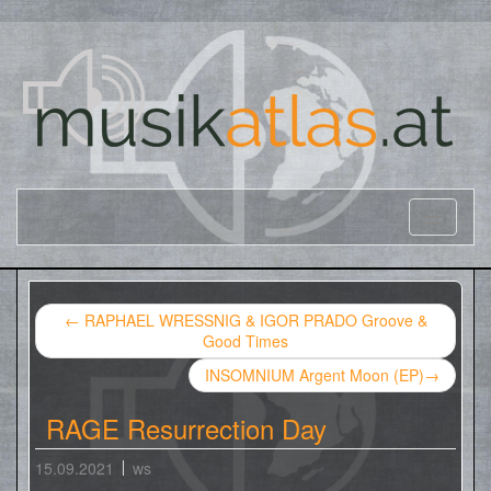
←
RAPHAEL WRESSNIG & IGOR PRADO Groove &
Good Times
INSOMNIUM Argent Moon (EP)
→
RAGE Resurrection Day
15.09.2021
ws