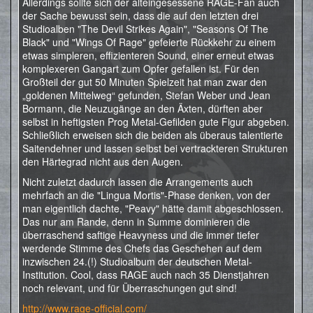
Allerdings sollte sich der alteingesessene RAGE-Fan auch
der Sache bewusst sein, dass die auf den letzten drei
Studioalben "The Devil Strikes Again", "Seasons Of The
Black" und "Wings Of Rage" gefeierte Rückkehr zu einem
etwas simpleren, effizienteren Sound, einer erneut etwas
komplexeren Gangart zum Opfer gefallen ist. Für den
Großteil der gut 50 Minuten Spielzeit hat man zwar den
„goldenen Mittelweg“ gefunden, Stefan Weber und Jean
Bormann, die Neuzugänge an den Äxten, dürften aber
selbst in heftigsten Prog Metal-Gefilden gute Figur abgeben.
Schließlich erweisen sich die beiden als überaus talentierte
Saitendehner und lassen selbst bei vertrackteren Strukturen
den Härtegrad nicht aus den Augen.
Nicht zuletzt dadurch lassen die Arrangements auch
mehrfach an die "Lingua Mortis"-Phase denken, von der
man eigentlich dachte, "Peavy" hätte damit abgeschlossen.
Das nur am Rande, denn in Summe dominieren die
überraschend saftige Heavyness und die immer tiefer
werdende Stimme des Chefs das Geschehen auf dem
inzwischen 24.(!) Studioalbum der deutschen Metal-
Institution. Cool, dass RAGE auch nach 35 Dienstjahren
noch relevant, und für Überraschungen gut sind!
http://www.rage-official.com/