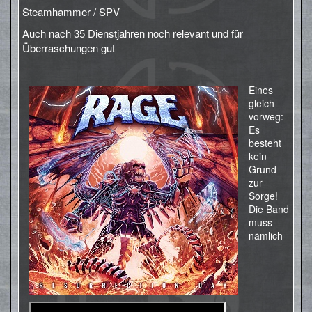
Steamhammer / SPV
Auch nach 35 Dienstjahren noch relevant und für
Überraschungen gut
Eines
gleich
vorweg:
Es
besteht
kein
Grund
zur
Sorge!
Die Band
muss
nämlich