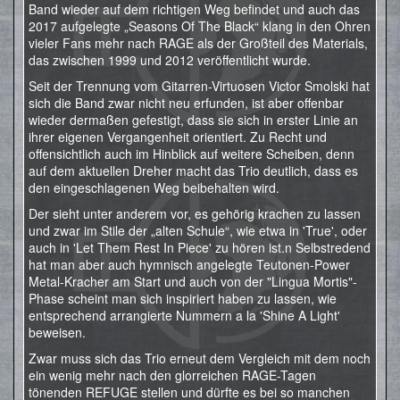
Band wieder auf dem richtigen Weg befindet und auch das
2017 aufgelegte „Seasons Of The Black“ klang in den Ohren
vieler Fans mehr nach RAGE als der Großteil des Materials,
das zwischen 1999 und 2012 veröffentlicht wurde.
Seit der Trennung vom Gitarren-Virtuosen Victor Smolski hat
sich die Band zwar nicht neu erfunden, ist aber offenbar
wieder dermaßen gefestigt, dass sie sich in erster Linie an
ihrer eigenen Vergangenheit orientiert. Zu Recht und
offensichtlich auch im Hinblick auf weitere Scheiben, denn
auf dem aktuellen Dreher macht das Trio deutlich, dass es
den eingeschlagenen Weg beibehalten wird.
Der sieht unter anderem vor, es gehörig krachen zu lassen
und zwar im Stile der „alten Schule“, wie etwa in 'True', oder
auch in 'Let Them Rest In Piece' zu hören ist.n Selbstredend
hat man aber auch hymnisch angelegte Teutonen-Power
Metal-Kracher am Start und auch von der "Lingua Mortis"-
Phase scheint man sich inspiriert haben zu lassen, wie
entsprechend arrangierte Nummern a la 'Shine A Light'
beweisen.
Zwar muss sich das Trio erneut dem Vergleich mit dem noch
ein wenig mehr nach den glorreichen RAGE-Tagen
tönenden REFUGE stellen und dürfte es bei so manchen