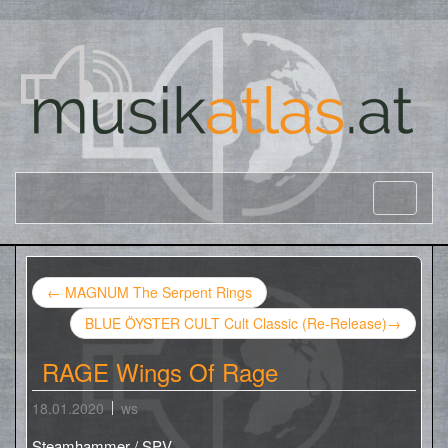
←
MAGNUM The Serpent Rings
BLUE ÖYSTER CULT Cult Classic (Re-Release)
→
RAGE Wings Of Rage
18.01.2020
ws
Steamhammer / SPV