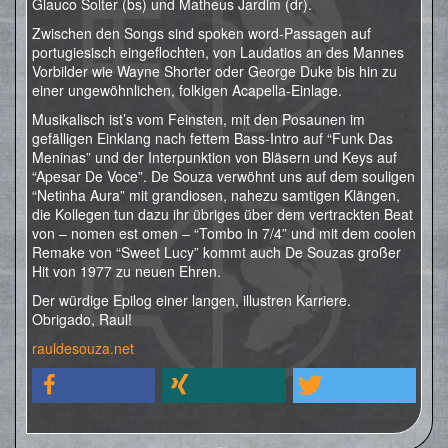
Glauco Solter (bs) und Matheus Jardim (dr).
Zwischen den Songs sind spoken word-Passagen auf
portugiesisch eingeflochten, von Laudatios an des Mannes
Vorbilder wie Wayne Shorter oder George Duke bis hin zu
einer ungewöhnlichen, folkigen Acapella-Einlage.
Musikalisch ist’s vom Feinsten, mit den Posaunen im
gefälligen Einklang nach fettem Bass-Intro auf “Funk Das
Meninas” und der Interpunktion von Bläsern und Keys auf
“Apesar De Voce”. De Souza verwöhnt uns auf dem souligen
“Netinha Aura” mit grandiosen, nahezu samtigen Klängen,
die Kollegen tun dazu ihr übriges über dem vertrackten Beat
von – nomen est omen – “Tombo in 7/4” und mit dem coolen
Remake von “Sweet Lucy” kommt auch De Souzas großer
Hit von 1977 zu neuen Ehren.
Der würdige Epilog einer langen, illustren Karriere.
Obrigado, Raul!
rauldesouza.net