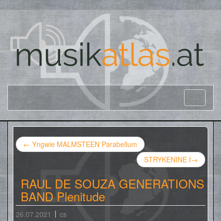
←
Yngwie MALMSTEEN Parabellum
STRYKENINE I
→
RAUL DE SOUZA GENERATIONS
BAND Plenitude
26.07.2021
cs