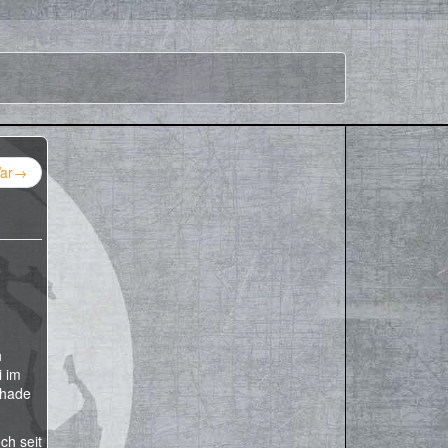
ar
→
h
i im
chade
ch seit