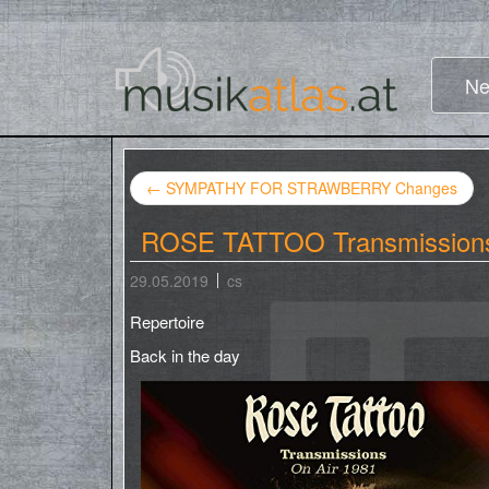
Ne
←
SYMPATHY FOR STRAWBERRY Changes
ROSE TATTOO Transmissions
29.05.2019
cs
Repertoire
Back in the day