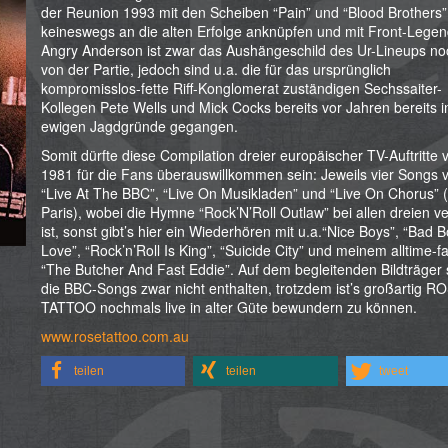
der Reunion 1993 mit den Scheiben “Pain” und “Blood Brothers” 
keineswegs an die alten Erfolge anknüpfen und mit Front-Lege
Angry Anderson ist zwar das Aushängeschild des Ur-Lineups no
von der Partie, jedoch sind u.a. die für das ursprünglich
kompromisslos-fette Riff-Konglomerat zuständigen Sechssaiter-
Kollegen Pete Wells und Mick Cocks bereits vor Jahren bereits i
ewigen Jagdgründe gegangen.
Somit dürfte diese Compilation dreier europäischer TV-Auftritte 
1981 für die Fans überauswillkommen sein: Jeweils vier Songs 
“Live At The BBC”, “Live On Musikladen” und “Live On Chorus” 
Paris), wobei die Hymne “Rock’N’Roll Outlaw” bei allen dreien ve
ist, sonst gibt’s hier ein Wiederhören mit u.a.“Nice Boys”, “Bad 
Love”, “Rock’n’Roll Is King”, “Suicide City” und meinem alltime-fa
“The Butcher And Fast Eddie”. Auf dem begleitenden Bildträger 
die BBC-Songs zwar nicht enthalten, trotzdem ist’s großartig R
TATTOO nochmals live in alter Güte bewundern zu können.
www.rosetattoo.com.au
teilen
teilen
tweet