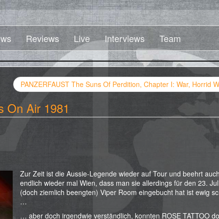
ws
Reviews
Live
Interviews
Team
PANZERFAUST The Suns Of Perdition, Chapter I: War, Horrid W
 On Air 1981
Zur Zeit ist die Aussie-Legende wieder auf Tour und beehrt auc
endlich wieder mal Wien, dass man sie allerdings für den 23. Jul
(doch ziemlich beengten) Viper Room eingebucht hat ist ewig s
…
… aber doch irgendwie verständlich, konnten ROSE TATTOO do