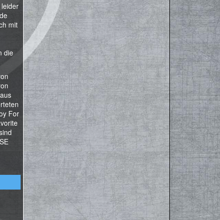
leider
nde
ch mit
n die
von
von
(aus
rteten
Boy For
vorite
sind
OSE