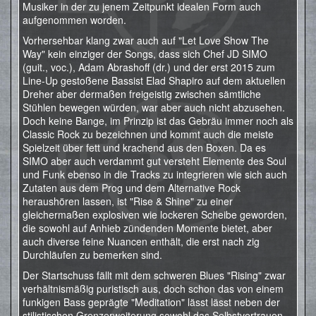
Musiker in der zu jenem Zeitpunkt idealen Form auch
aufgenommen worden.
Vorhersehbar klang zwar auch auf "Let Love Show The
Way" kein einziger der Songs, dass sich Chef JD SIMO
(guit., voc.), Adam Abrashoff (dr.) und der erst 2015 zum
Line-Up gestoßene Bassist Elad Shapiro auf dem aktuellen
Dreher aber dermaßen freigeistig zwischen sämtliche
Stühlen bewegen würden, war aber auch nicht abzusehen.
Doch keine Bange, im Prinzip ist das Gebräu immer noch als
Classic Rock zu bezeichnen und kommt auch die meiste
Spielzeit über fett und krachend aus den Boxen. Da es
SIMO aber auch verdammt gut versteht Elemente des Soul
und Funk ebenso in die Tracks zu integrieren wie sich auch
Zutaten aus dem Prog und dem Alternative Rock
heraushören lassen, ist "Rise & Shine" zu einer
gleichermaßen explosiven wie lockeren Scheibe geworden,
die sowohl auf Anhieb zündenden Momente bietet, aber
auch diverse feine Nuancen enthält, die erst nach zig
Durchläufen zu bemerken sind.
Der Startschuss fällt mit dem schweren Blues "Rising" zwar
verhältnismäßig puristisch aus, doch schon das von einem
funkigen Bass geprägte "Meditation" lässt lässt neben der
stilistischen Grenzerweiterung sowohl das Selbstvertrauen