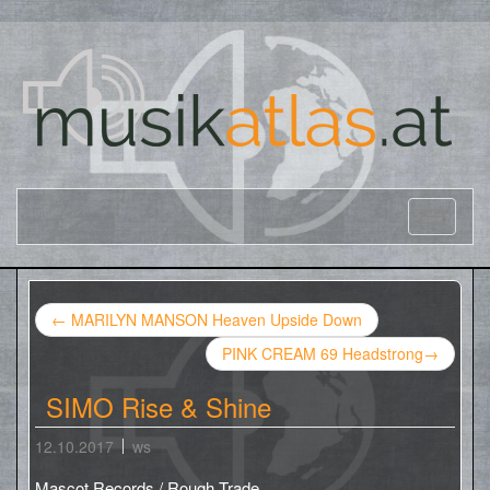
←
MARILYN MANSON Heaven Upside Down
PINK CREAM 69 Headstrong
→
SIMO Rise & Shine
12.10.2017
ws
Mascot Records / Rough Trade