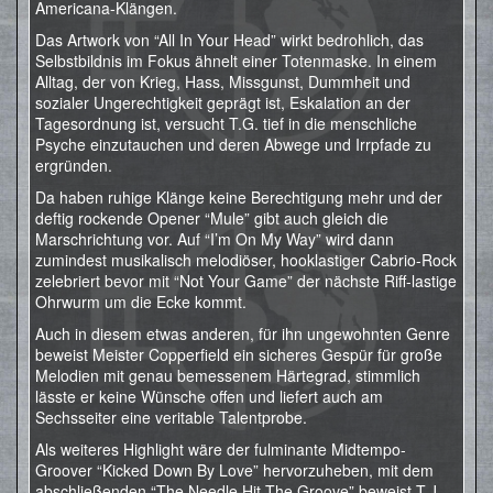
Americana-Klängen.
Das Artwork von “All In Your Head” wirkt bedrohlich, das
Selbstbildnis im Fokus ähnelt einer Totenmaske. In einem
Alltag, der von Krieg, Hass, Missgunst, Dummheit und
sozialer Ungerechtigkeit geprägt ist, Eskalation an der
Tagesordnung ist, versucht T.G. tief in die menschliche
Psyche einzutauchen und deren Abwege und Irrpfade zu
ergründen.
Da haben ruhige Klänge keine Berechtigung mehr und der
deftig rockende Opener “Mule” gibt auch gleich die
Marschrichtung vor. Auf “I’m On My Way” wird dann
zumindest musikalisch melodiöser, hooklastiger Cabrio-Rock
zelebriert bevor mit “Not Your Game” der nächste Riff-lastige
Ohrwurm um die Ecke kommt.
Auch in diesem etwas anderen, für ihn ungewohnten Genre
beweist Meister Copperfield ein sicheres Gespür für große
Melodien mit genau bemessenem Härtegrad, stimmlich
lässte er keine Wünsche offen und liefert auch am
Sechsseiter eine veritable Talentprobe.
Als weiteres Highlight wäre der fulminante Midtempo-
Groover “Kicked Down By Love” hervorzuheben, mit dem
abschließenden “The Needle Hit The Groove” beweist T.J.