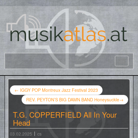
←
IGGY POP Montreux Jazz Festival 2023
REV. PEYTON’S BIG DAMN BAND Honeysuckle
→
T.G. COPPERFIELD All In Your
Head
03.02.2025
cs