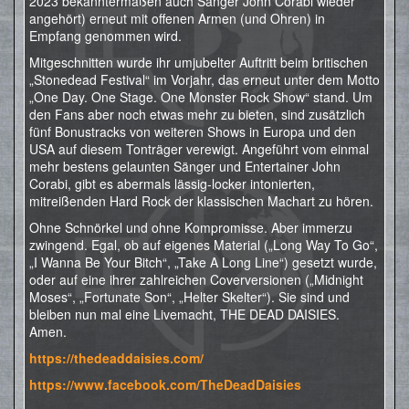
2023 bekanntermaßen auch Sänger John Corabi wieder
angehört) erneut mit offenen Armen (und Ohren) in
Empfang genommen wird.
Mitgeschnitten wurde ihr umjubelter Auftritt beim britischen
„Stonedead Festival“ im Vorjahr, das erneut unter dem Motto
„One Day. One Stage. One Monster Rock Show“ stand. Um
den Fans aber noch etwas mehr zu bieten, sind zusätzlich
fünf Bonustracks von weiteren Shows in Europa und den
USA auf diesem Tonträger verewigt. Angeführt vom einmal
mehr bestens gelaunten Sänger und Entertainer John
Corabi, gibt es abermals lässig-locker intonierten,
mitreißenden Hard Rock der klassischen Machart zu hören.
Ohne Schnörkel und ohne Kompromisse. Aber immerzu
zwingend. Egal, ob auf eigenes Material („Long Way To Go“,
„I Wanna Be Your Bitch“, „Take A Long Line“) gesetzt wurde,
oder auf eine ihrer zahlreichen Coverversionen („Midnight
Moses“, „Fortunate Son“, „Helter Skelter“). Sie sind und
bleiben nun mal eine Livemacht, THE DEAD DAISIES.
Amen.
https://thedeaddaisies.com/
https://www.facebook.com/TheDeadDaisies