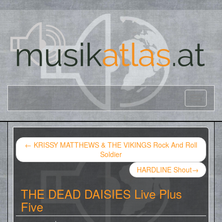
←
KRISSY MATTHEWS & THE VIKINGS Rock And Roll
Soldier
HARDLINE Shout
→
THE DEAD DAISIES Live Plus
Five