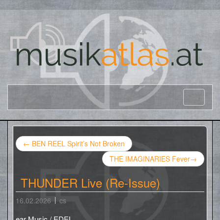
←
BEN REEL Spirit’s Not Broken
THE IMAGINARIES Fever
→
THUNDER Live (Re-Issue)
16.02.2026
cs
ear Music / EDEL