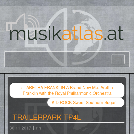
←
ARETHA FRANKLIN A Brand New Me: Aretha
Franklin with the Royal Philharmonic Orchestra
KID ROCK Sweet Southern Sugar
→
TRAILERPARK TP4L
30.11.2017
nh