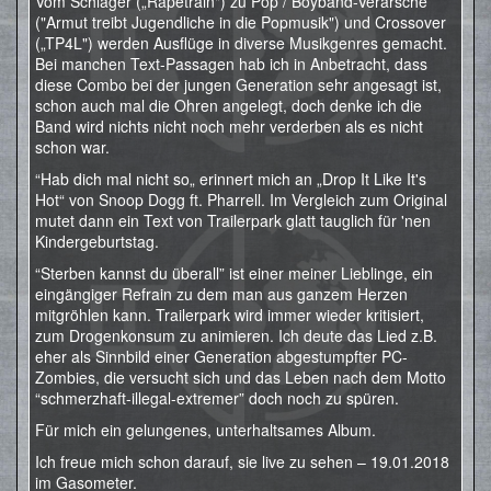
Vom Schlager („Rapetrain") zu Pop / Boyband-Verarsche
("Armut treibt Jugendliche in die Popmusik") und Crossover
(„TP4L") werden Ausflüge in diverse Musikgenres gemacht.
Bei manchen Text-Passagen hab ich in Anbetracht, dass
diese Combo bei der jungen Generation sehr angesagt ist,
schon auch mal die Ohren angelegt, doch denke ich die
Band wird nichts nicht noch mehr verderben als es nicht
schon war.
“Hab dich mal nicht so„ erinnert mich an „Drop It Like It's
Hot“ von Snoop Dogg ft. Pharrell. Im Vergleich zum Original
mutet dann ein Text von Trailerpark glatt tauglich für 'nen
Kindergeburtstag.
“Sterben kannst du überall” ist einer meiner Lieblinge, ein
eingängiger Refrain zu dem man aus ganzem Herzen
mitgröhlen kann. Trailerpark wird immer wieder kritisiert,
zum Drogenkonsum zu animieren. Ich deute das Lied z.B.
eher als Sinnbild einer Generation abgestumpfter PC-
Zombies, die versucht sich und das Leben nach dem Motto
“schmerzhaft-illegal-extremer” doch noch zu spüren.
Für mich ein gelungenes, unterhaltsames Album.
Ich freue mich schon darauf, sie live zu sehen – 19.01.2018
im Gasometer.