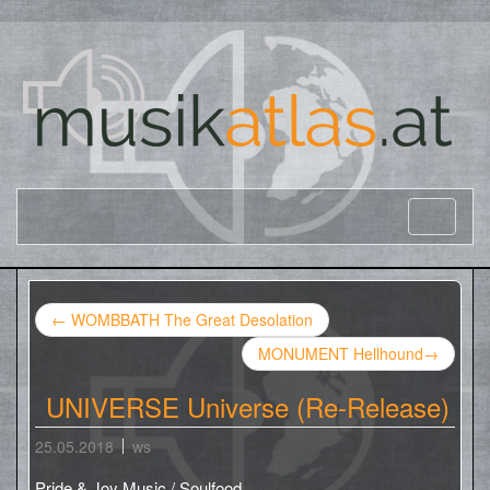
←
WOMBBATH The Great Desolation
MONUMENT Hellhound
→
UNIVERSE Universe (Re-Release)
25.05.2018
ws
Pride & Joy Music / Soulfood