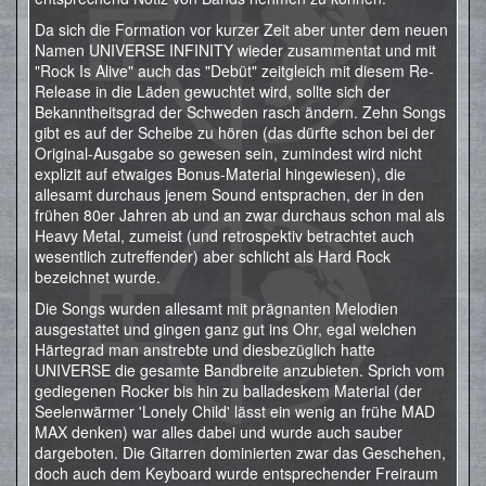
Da sich die Formation vor kurzer Zeit aber unter dem neuen
Namen UNIVERSE INFINITY wieder zusammentat und mit
"Rock Is Alive" auch das "Debüt" zeitgleich mit diesem Re-
Release in die Läden gewuchtet wird, sollte sich der
Bekanntheitsgrad der Schweden rasch ändern. Zehn Songs
gibt es auf der Scheibe zu hören (das dürfte schon bei der
Original-Ausgabe so gewesen sein, zumindest wird nicht
explizit auf etwaiges Bonus-Material hingewiesen), die
allesamt durchaus jenem Sound entsprachen, der in den
frühen 80er Jahren ab und an zwar durchaus schon mal als
Heavy Metal, zumeist (und retrospektiv betrachtet auch
wesentlich zutreffender) aber schlicht als Hard Rock
bezeichnet wurde.
Die Songs wurden allesamt mit prägnanten Melodien
ausgestattet und gingen ganz gut ins Ohr, egal welchen
Härtegrad man anstrebte und diesbezüglich hatte
UNIVERSE die gesamte Bandbreite anzubieten. Sprich vom
gediegenen Rocker bis hin zu balladeskem Material (der
Seelenwärmer 'Lonely Child' lässt ein wenig an frühe MAD
MAX denken) war alles dabei und wurde auch sauber
dargeboten. Die Gitarren dominierten zwar das Geschehen,
doch auch dem Keyboard wurde entsprechender Freiraum