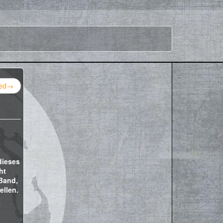
ed
→
dieses
ht
Band,
ellen.
t