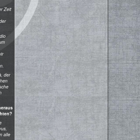
 Zeit
der
dio
bum
ir
n.
, der
chen
ische
h
heraus
chten?
e
vus,
 alle