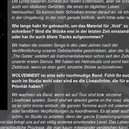
Die Lyrics basieren zumeist auf realen Erlebnissen, aber sie erz
auch von obskuren Gefühlen, die einen im täglichen Leben
heimsuchen. Es kommt beim Schreiben immer darauf an, ob ich
in der Umgebung, in der mich gerade befinde, wohl fühle oder ni
Wie lange habt ihr gebraucht, um das Material für „Void“ zu
schreiben? Sind die Stücke erst in der letzten Zeit entstan
oder hat ihr auch ältere Tracks aufgenommen?
Wir haben die meisten Songs in den zwei Jahren nach der
Veröffentlichung unserer Debütscheibe geschrieben, aber der S
„The Gates“ existiert als Instrumentalversion schon seit den Zei
unserer ersten Demos. Wir haben ein Heimstudio und somit kei
Zeitdruck, wenn es dran geht, einzelne Stücke aufzunehmen.
WOLVENNEST ist eine sehr tourfreudige Band. Fühlt ihr eu
auch im Studio wohl oder sind es die Liveauftritte, die für 
Priorität haben?
Wir wachsen als Band, wenn wir auf Tour sind bzw. einzelne
Liveshows spielen. Somit sind wir absolut gerne on the road, all
ist es nicht immer einfach, die ganzen Termine auch mit unsere
oder familiären Verpflichtungen zu koordinieren. Es ist aber auc
schön, im Studio zu arbeiten, denn der ganze Entstehungsproz
 und das bringt uns auf ein völlig anderes emotionales Level. Das Leben
 unterschiedliche Prozesse, die man kaum miteinander vergleichen kann.