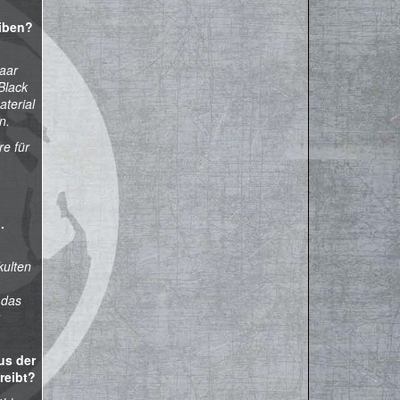
iben?
aar
Black
aterial
n.
re für
.
kulten
 das
us der
reibt?