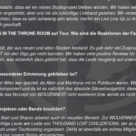
cht, dass wir ein reines Studioprojekt bleiben würden. Wir haben wi
n angestrebt, aber uns nie als zukünftige Liveband gesehen. Wir ver
ten, dass es sehr schwierig sein würde, hierfür ein Live Line Up zu fi
h geschafft.
LVES IN THE THRONE ROOM auf Tour. Wie sind die Reaktionen der Fa
lt, der aus neuen und alten Stücken bestand. Es gab sehr viel Zuspru
or den Gigs gar nicht kannten. Wir haben viele positive Reviews für 
n, was sicherlich dazu geführt hat, dass die Leute neugierig auf unser
n besonderer Erinnerung geblieben ist?
er Wien war speziell, da Albin und Marthyna mit im Publikum waren. Wi
mponiert und da ist es natürlich das absolute Gänsehautgefühl, dies
de das Konzept von WOLVENNEST nicht existieren bzw. würde es nicht
ojekten oder Bands involviert?
m Start und Sharon arbeitet auch im visuellen Bereich. Zur WOLVENNE
chtige Leute wie Leslie von THOUSAND LOST CIVILIZATIONS, der an 
h unser Tourbooking organisiert. DéHà ist ebenfalls ein echtes Mitglie
 als nur unsere Songs abzumischen.