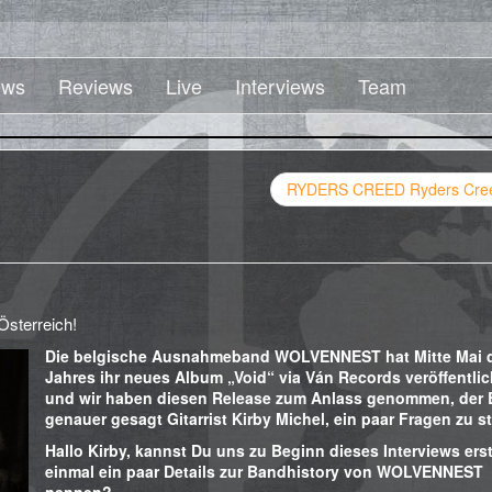
ws
Reviews
Live
Interviews
Team
RYDERS CREED Ryders Cre
Österreich!
Die belgische Ausnahmeband WOLVENNEST hat Mitte Mai 
Jahres ihr neues Album „Void“ via Ván Records veröffentlic
und wir haben diesen Release zum Anlass genommen, der 
genauer gesagt Gitarrist Kirby Michel, ein paar Fragen zu st
Hallo Kirby, kannst Du uns zu Beginn dieses Interviews ers
einmal ein paar Details zur Bandhistory von WOLVENNEST