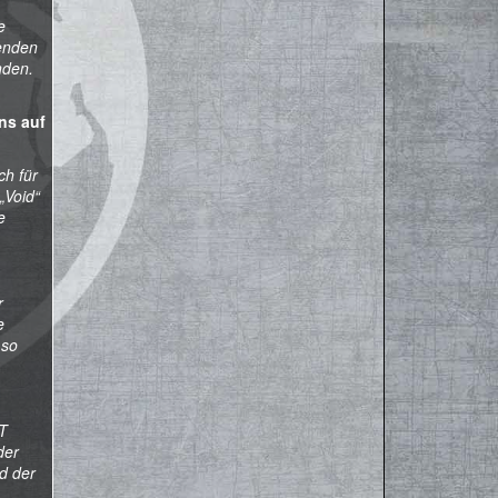
e
wenden
nden.
ns auf
ch für
„Void“
e
r
e
 so
ST
der
d der