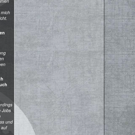
ählen
 mich
cht.
den
ong
ten
nen
ch
euch
erdings
n Jobs
h
ess und
 auf