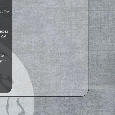
s „the
rbeit
 die
lle
 you