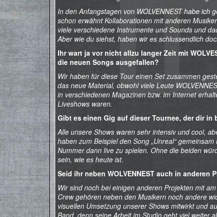
In den Anfangstagen von WOLVENNEST habe ich geda
schon erwähnt Kollaborationen mit anderen Musiker
viele verschiedene Instrumente und Sounds und dach
Aber wie du siehst, haben wir es schlussendlich doc
Ihr wart ja vor nicht allzu langer Zeit mit WO
die neuen Songs ausgefallen?
Wir haben für diese Tour einen Set zusammen gestel
das neue Material, obwohl viele Leute WOLVENNEST v
in verschiedenen Magazinen bzw. im Internet erhalte
Liveshows waren.
Gibt es einen Gig auf dieser Tournee, der dir i
Alle unsere Shows waren sehr intensiv und cool, ab
haben zum Beispiel den Song „Unreal“ gemeinsam ko
Nummer dann live zu spielen. Ohne die beiden wür
sein, wie es heute ist.
Seid ihr neben WOLVENNEST auch in anderen Pr
Wir sind noch bei einigen anderen Projekten mit a
Crew gehören neben den Musikern noch andere wi
visuellen Umsetzung unserer Shows mitwirkt und auc
Band, denn seine Arbeit im Studio geht viel weiter