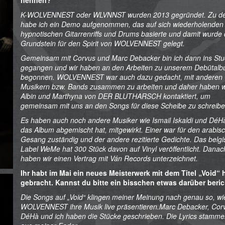
nennen?
K-WOLVENNEST oder WLVNNST wurden 2013 gegründet. Zu der
habe ich ein Demo aufgenommen, das auf sich wiederholenden
hypnotischen Gitarrenriffs und Drums basierte und damit wurde 
Grundstein für den Spirit von WOLVENNEST gelegt.
Gemeinsam mit Corvus und Marc Debacker bin ich dann ins Stu
gegangen und wir haben an den Arbeiten zu unserem Debütal
begonnen. WOLVENNEST war auch dazu gedacht, mit anderen
Musikern bzw. Bands zusammen zu arbeiten und daher haben w
Albin und Marthyna von DER BLUTHARSCH kontaktiert, um
gemeinsam mit uns an den Songs für diese Scheibe zu schreibe
Es haben auch noch andere Musiker wie Ismail Iskaldi und DéHà
das Album abgemischt hat, mitgewirkt. Einer war für den arabis
Gesang zuständig und der andere rezitierte Gedichte. Das belg
Label WeMe hat 300 Stück davon auf Vinyl veröffentlicht. Danac
haben wir einen Vertrag mit Ván Records unterzeichnet.
Ihr habt im Mai ein neues Meisterwerk mit dem Titel „Void“ 
gebracht. Kannst du bitte ein bisschen etwas darüber beri
Die Songs auf „Void“ klingen meiner Meinung nach genau so, wi
WOLVENNEST ihre Musik live präsentieren.Marc Debacker, Cor
DéHà und ich haben die Stücke geschrieben. Die Lyrics stammen