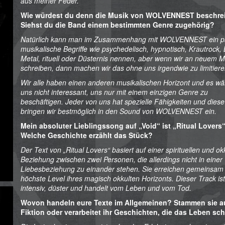
aus meiner Feder.
Wie würdest du denn die Musik von WOLVENNEST
beschre
Siehst du die Band einem bestimmten Genre zugehörig?
Natürlich kann man im Zusammenhang mit WOLVENNEST ein p
musikalische Begriffe wie psychedelisch, hypnotisch, Krautrock, 
Metal, rituell oder Düsternis nennen, aber wenn wir an neuem M
schreiben, dann machen wir das ohne uns irgendwie zu limitiere
Wir alle haben einen anderen musikalischen Horizont und es wä
uns nicht interessant, uns nur mit einem einzigen Genre zu
beschäftigen. Jeder von uns hat spezielle Fähigkeiten und diese
bringen wir bestmöglich in den Sound von WOLVENNEST ein.
Mein absoluter Lieblingssong auf „Void“ ist „Ritual Lovers“
Welche Geschichte erzählt das Stück?
Der Text von „Ritual Lovers“ basiert auf einer spirituellen und ok
Beziehung zwischen zwei Personen, die allerdings nicht in einer
Liebesbeziehung zu einander stehen. Sie erreichen gemeinsam
höchste Level ihres magisch okkulten Horizonts. Dieser Track ist
intensiv, düster und handelt vom Leben und vom Tod.
Wovon handeln eure Texte im Allgemeinen? Stammen sie a
Fiktion oder verarbeitet ihr Geschichten, die das Leben sch